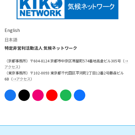
English
日本語
特定非営利活動法人 気候ネットワーク
（京都事務所）〒604-8124 京都市中京区帯屋町574番地高倉ビル305号（
→
アクセス
）
（東京事務所）〒102-0093 東京都千代田区平河町2丁目12番2号藤森ビル
6B（
→アクセス
）
ア
ア
ア
ア
ア
ア
イ
イ
イ
イ
イ
イ
コ
コ
コ
コ
コ
コ
ン
ン
ン
ン
ン
ン
リ
リ
リ
リ
リ
リ
ン
ン
ン
ン
ン
ン
ク
ク
ク
ク
ク
ク