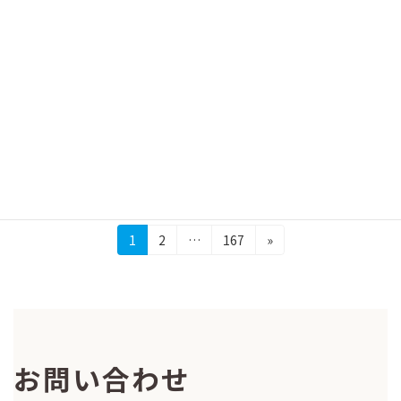
【レポート】SB64会議の結果と評価
資料
2026-07-06
2026年6月8日から18日にかけて、国連気候
変動枠組条約（UNFCCC）の第64回補助機関会
合（SB64）がドイツ・ボンで開催され、気候ネ
ットワークスタッフもオブザーバーとして参加
しました。11月にトルコ・アンタルヤ […]
続きを読む
投
固
固
固
1
2
…
167
»
定
定
定
稿
ペ
ペ
ペ
の
ー
ー
ー
ジ
ジ
ジ
ペ
ー
お問い合わせ
ジ