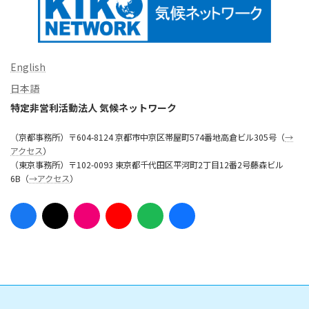
English
日本語
特定非営利活動法人 気候ネットワーク
（京都事務所）〒604-8124 京都市中京区帯屋町574番地高倉ビル305号（
→
アクセス
）
（東京事務所）〒102-0093 東京都千代田区平河町2丁目12番2号藤森ビル
6B（
→アクセス
）
ア
ア
ア
ア
ア
ア
イ
イ
イ
イ
イ
イ
コ
コ
コ
コ
コ
コ
ン
ン
ン
ン
ン
ン
リ
リ
リ
リ
リ
リ
ン
ン
ン
ン
ン
ン
ク
ク
ク
ク
ク
ク