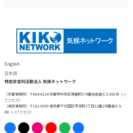
English
日本語
特定非営利活動法人 気候ネットワーク
（京都事務所）〒604-8124 京都市中京区帯屋町574番地高倉ビル305号（
→
アクセス
）
（東京事務所）〒102-0093 東京都千代田区平河町2丁目12番2号藤森ビル
6B（
→アクセス
）
ア
ア
ア
ア
ア
ア
イ
イ
イ
イ
イ
イ
コ
コ
コ
コ
コ
コ