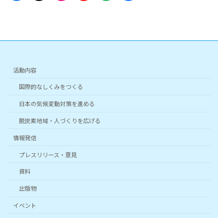
ン
ン
ン
ン
ン
ン
リ
リ
リ
リ
リ
リ
ン
ン
ン
ン
ン
ン
ク
ク
ク
ク
ク
ク
活動内容
国際的なしくみをつくる
日本の気候変動対策を進める
脱炭素地域・人づくりを広げる
情報発信
プレスリリース・意見
資料
出版物
イベント