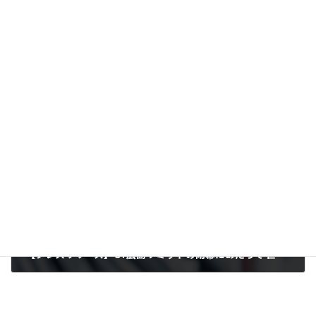
【ブリーフィング】メガバンクに提出した株主提案に関する投資家向け説明資料更新（2023年6月5日）
2023-06-05
次の記事
【プレスリリース】G7広島サミットの閉幕にあたって 世界から厳しい目が向けられながらも、化石燃料依存から抜け出せないG7（2023年5月21日）
2023-05-21