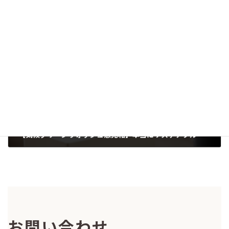
2024年7月19日（金）CAN-Japan主催 SB60・G7報告会―COP29に向けた気候変動の国際交渉の最新報告
2024-06-30
次の記事
【気候グリーンウォッシュ意見箱】本当にサステナブル？みんなで広告に意見を出そう
2024-06-25
お問い合わせ