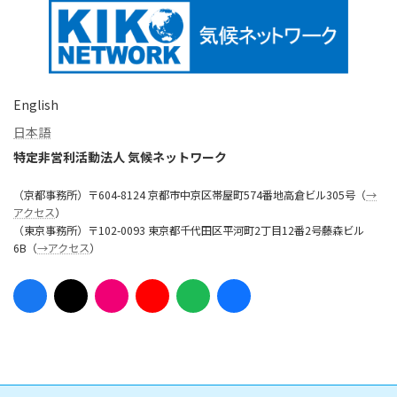
English
日本語
特定非営利活動法人 気候ネットワーク
（京都事務所）〒604-8124 京都市中京区帯屋町574番地高倉ビル305号（
→
アクセス
）
（東京事務所）〒102-0093 東京都千代田区平河町2丁目12番2号藤森ビル
6B（
→アクセス
）
ア
ア
ア
ア
ア
ア
イ
イ
イ
イ
イ
イ
コ
コ
コ
コ
コ
コ
ン
ン
ン
ン
ン
ン
リ
リ
リ
リ
リ
リ
ン
ン
ン
ン
ン
ン
ク
ク
ク
ク
ク
ク