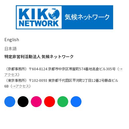
English
日本語
特定非営利活動法人 気候ネットワーク
（京都事務所）〒604-8124 京都市中京区帯屋町574番地高倉ビル305号（
→
アクセス
）
（東京事務所）〒102-0093 東京都千代田区平河町2丁目12番2号藤森ビル
6B（
→アクセス
）
ア
ア
ア
ア
ア
ア
イ
イ
イ
イ
イ
イ
コ
コ
コ
コ
コ
コ
ン
ン
ン
ン
ン
ン
リ
リ
リ
リ
リ
リ
ン
ン
ン
ン
ン
ン
ク
ク
ク
ク
ク
ク