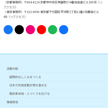
（京都事務所）〒604-8124 京都市中京区帯屋町574番地高倉ビル305号（
→
アクセス
）
（東京事務所）〒102-0093 東京都千代田区平河町2丁目12番2号藤森ビル
6B（
→アクセス
）
ア
ア
ア
ア
ア
ア
イ
イ
イ
イ
イ
イ
コ
コ
コ
コ
コ
コ
ン
ン
ン
ン
ン
ン
リ
リ
リ
リ
リ
リ
ン
ン
ン
ン
ン
ン
ク
ク
ク
ク
ク
ク
活動内容
国際的なしくみをつくる
日本の気候変動対策を進める
脱炭素地域・人づくりを広げる
情報発信