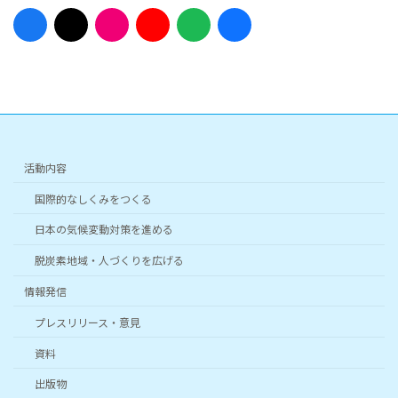
ア
ア
ア
ア
ア
ア
イ
イ
イ
イ
イ
イ
コ
コ
コ
コ
コ
コ
ン
ン
ン
ン
ン
ン
リ
リ
リ
リ
リ
リ
ン
ン
ン
ン
ン
ン
ク
ク
ク
ク
ク
ク
活動内容
国際的なしくみをつくる
日本の気候変動対策を進める
脱炭素地域・人づくりを広げる
情報発信
プレスリリース・意見
資料
出版物