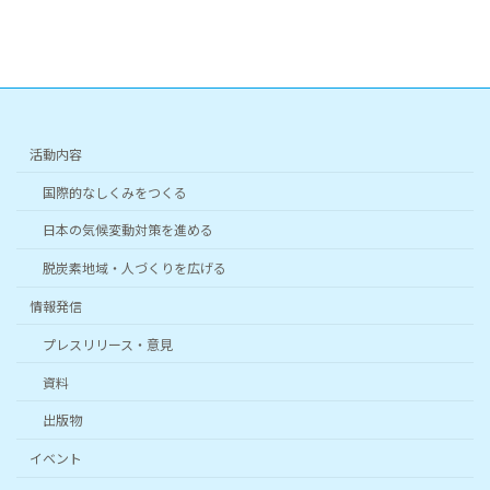
ン
ン
ン
ン
ン
ン
リ
リ
リ
リ
リ
リ
ン
ン
ン
ン
ン
ン
ク
ク
ク
ク
ク
ク
活動内容
国際的なしくみをつくる
日本の気候変動対策を進める
脱炭素地域・人づくりを広げる
情報発信
プレスリリース・意見
資料
出版物
イベント