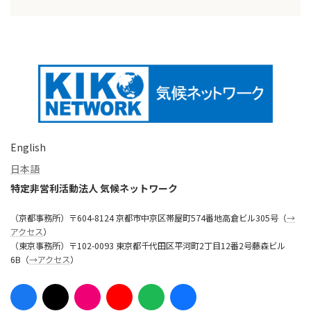
English
日本語
特定非営利活動法人 気候ネットワーク
（京都事務所）〒604-8124 京都市中京区帯屋町574番地高倉ビル305号（
→
アクセス
）
（東京事務所）〒102-0093 東京都千代田区平河町2丁目12番2号藤森ビル
6B（
→アクセス
）
ア
ア
ア
ア
ア
ア
イ
イ
イ
イ
イ
イ
コ
コ
コ
コ
コ
コ