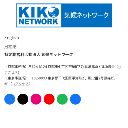
English
日本語
特定非営利活動法人 気候ネットワーク
（京都事務所）〒604-8124 京都市中京区帯屋町574番地高倉ビル305号（
→
アクセス
）
（東京事務所）〒102-0093 東京都千代田区平河町2丁目12番2号藤森ビル
6B（
→アクセス
）
ア
ア
ア
ア
ア
ア
イ
イ
イ
イ
イ
イ
コ
コ
コ
コ
コ
コ
ン
ン
ン
ン
ン
ン
リ
リ
リ
リ
リ
リ
ン
ン
ン
ン
ン
ン
ク
ク
ク
ク
ク
ク