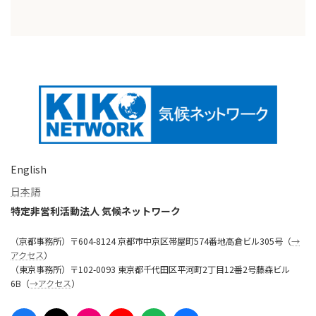
English
日本語
特定非営利活動法人 気候ネットワーク
（京都事務所）〒604-8124 京都市中京区帯屋町574番地高倉ビル305号（
→
アクセス
）
（東京事務所）〒102-0093 東京都千代田区平河町2丁目12番2号藤森ビル
6B（
→アクセス
）
ア
ア
ア
ア
ア
ア