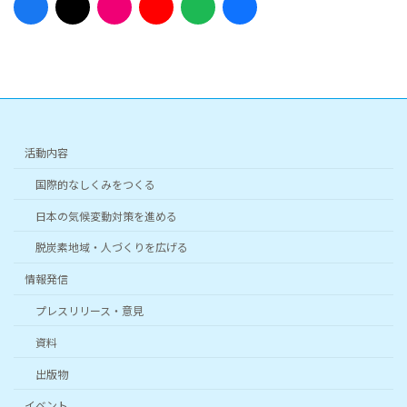
イ
イ
イ
イ
イ
イ
コ
コ
コ
コ
コ
コ
ン
ン
ン
ン
ン
ン
リ
リ
リ
リ
リ
リ
ン
ン
ン
ン
ン
ン
ク
ク
ク
ク
ク
ク
活動内容
国際的なしくみをつくる
日本の気候変動対策を進める
脱炭素地域・人づくりを広げる
情報発信
プレスリリース・意見
資料
出版物
イベント