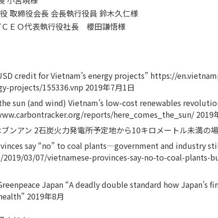
役 取締役会長 会長執行役員 鈴木久仁様
プＣＥＯ代表執行役社長 櫻田謙悟様
SD credit for Vietnam’s energy projects” https://en.vietnam
ergy-projects/155336.vnp 2019年7月1日
he sun (and wind) Vietnam’s low-cost renewables revolution 
/www.carbontracker.org/reports/here_comes_the_sun/ 201
ブンアン 2石炭火力発電所予定地から10キロメートル未満の
inces say “no” to coal plants―government and industry sti
019/03/07/vietnamese-provinces-say-no-to-coal-plants-bu
Greenpeace Japan “A deadly double standard how Japan’s fina
c health” 2019年8月