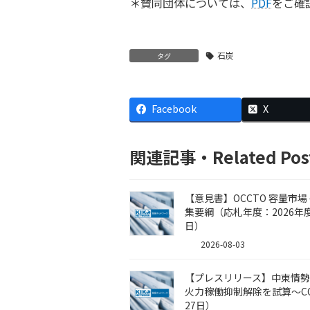
＊賛同団体については、
PDF
をご確
石炭
タグ
Facebook
X
関連記事・Related Pos
【意見書】OCCTO 容量市
集要綱（応札年度：2026年度
日）
2026-08-03
【プレスリリース】中東情
火力稼働抑制解除を試算～CO2
27日）