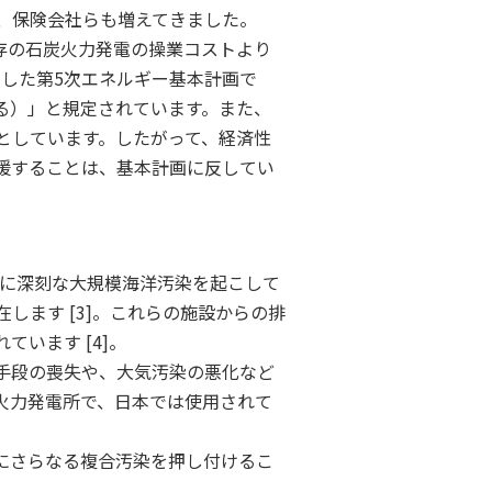
、保険会社らも増えてきました。
既存の石炭火力発電の操業コストより
定した第5次エネルギー基本計画で
る）」と規定されています。また、
としています。したがって、経済性
援することは、基本計画に反してい
年に深刻な大規模海洋汚染を起こして
ます [3]。これらの施設からの排
います [4]。
手段の喪失や、大気汚染の悪化など
火力発電所で、日本では使用されて
。
にさらなる複合汚染を押し付けるこ