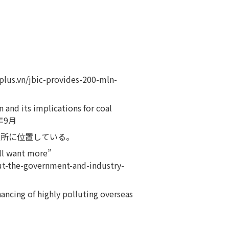
plus.vn/jbic-provides-200-mln-
and its implications for coal
9年9月
場所に位置している。
ll want more”
t-the-government-and-industry-
ncing of highly polluting overseas