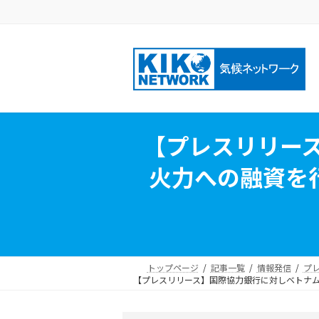
コ
ナ
ン
ビ
テ
ゲ
ン
ー
ツ
シ
へ
ョ
ス
ン
キ
に
【プレスリリー
ッ
移
プ
動
火力への融資を行
トップページ
記事一覧
情報発信
プ
【プレスリリース】国際協力銀行に対しベトナム・