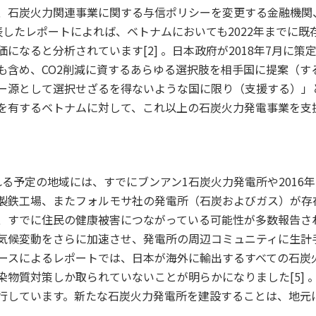
、石炭火力関連事業に関する与信ポリシーを変更する金融機関
表したレポートによれば、ベトナムにおいても2022年までに
になると分析されています[2] 。日本政府が2018年7月に策
も含め、CO2削減に資するあらゆる選択肢を相手国に提案（す
ー源として選択せざるを得ないような国に限り（支援する）」
を有するベトナムに対して、これ以上の石炭火力発電事業を支
る予定の地域には、すでにブンアン1石炭火力発電所や2016
製鉄工場、またフォルモサ社の発電所（石炭およびガス）が存在し
すでに住民の健康被害につながっている可能性が多数報告されて
気候変動をさらに加速させ、発電所の周辺コミュニティに生計
ピースによるレポートでは、日本が海外に輸出するすべての石炭
物質対策しか取られていないことが明らかになりました[5] 
行しています。新たな石炭火力発電所を建設することは、地元