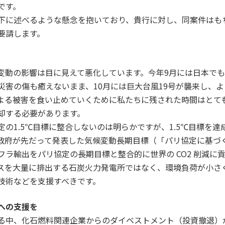
のです。
下に述べるような懸念を抱いており、貴行に対し、同案件はも
要請します。
変動の影響は目に見えて悪化しています。今年9月には日本でも
災害の傷も癒えないまま、10月には巨大台風19号が襲来し、
よる被害を食い止めていくために私たちに残された時間はとて
却する必要があります。
の1.5℃目標に整合しないのは明らかですが、1.5℃目標を
政府が先だって発表した気候変動長期目標（「パリ協定に基づ
ラ輸出をパリ協定の長期目標と整合的に世界の CO2 削減に
スを大量に排出する石炭火力発電所ではなく、環境負荷が小さ
技術などを支援すべきです。
への支援を
る中、化石燃料関連企業からのダイベストメント（投資撤退）