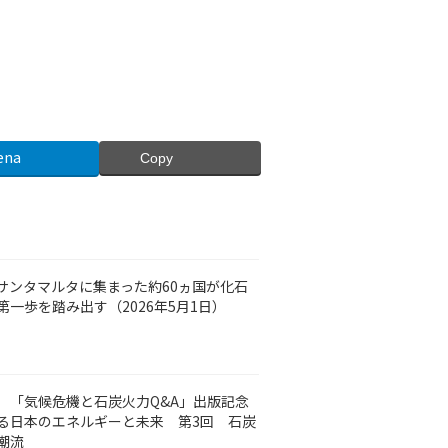
ena
Copy
サンタマルタに集まった約60ヵ国が化石
一歩を踏み出す（2026年5月1日）
（火）「気候危機と石炭火力Q&A」出版記念
る日本のエネルギーと未来 第3回 石炭
潮流