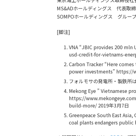
MS&ADホールディングス 代表取締
SOMPOホールディングス グルー
[脚注]
VNA “JBIC provides 200 mln U
usd-credit-for-vietnams-en
Carbon Tracker “Here comes t
power investments” https:/
フォルモサの発電所・製鉄所は
Mekong Eye ” Vietnamese prov
https://www.mekongeye.com/2
build-more/ 2019年3月7日
Greenpeace South East Asia, 
coal plants endangers publi