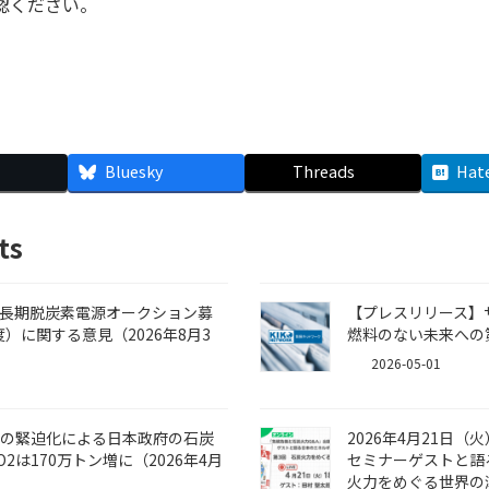
認ください。
Bluesky
Threads
Hat
ts
場 長期脱炭素電源オークション募
【プレスリリース】
）に関する意見（2026年8月3
燃料のない未来への第
2026-05-01
勢の緊迫化による日本政府の石炭
2026年4月21日
は170万トン増に（2026年4月
セミナーゲストと語
火力をめぐる世界の