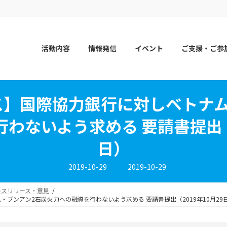
活動内容
情報発信
イベント
ご支援・ご参
ス】国際協力銀行に対しベトナム
わないよう求める 要請書提出（2
日）
最
2019-10-29
2019-10-29
終
更
新
レスリリース・意見
日
ブンアン2石炭火力への融資を行わないよう求める 要請書提出（2019年10月29
時
: