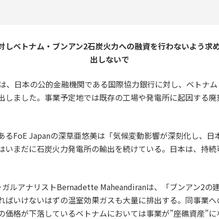
しベトナム・ブンアン2石炭火力への融資を行わないよう求める
出しないで
体は、日本の公的金融機関である国際協力銀行に対し、ベトナム
出しました。事業予定地では既存の工場や発電所に起因する廃
るFoE Japanの深草亜悠美は「気候変動影響が深刻化し、
はいまだに石炭火力発電所の輸出を続けている。日本は、持続
リーガルアナリストBernadette Maheandiranは、「ブン
ればいけないはずの温室効果ガスも大量に排出する。同事業へ
価格が下落しているベトナムにおいては事業が”座礁資産”にな