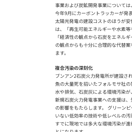
事業および炭鉱開発事業については
今年9月にカーボントラッカーが発
太陽光発電の建設コストのほうが安価
は、「再生可能エネルギーや水素等
「経済性の観点から石炭をエネルギ
の観点からも十分に合理的な代替案
ます。
複合汚染の深刻化
ブンアン2石炭火力発電所が建設され
魚の大量死を招いたフォルモサ社の
水や排気、石炭灰による環境汚染が、
新規石炭火力発電事業への支援は、
の影響をもたらします。 グリーン
いない低効率の技術や低レベルの汚染
すでに現地では多大な環境汚染が進
とになります。