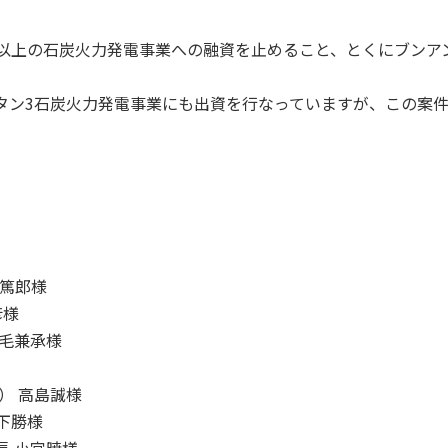
以上の石炭火力発電事業への融資を止めること、とくにブンア
タン3石炭火力発電事業にも出資を行なっていますが、この案
田篤郎様
彦様
三毛兼承様
） 高島誠様
下勝様
長 小宮暁様