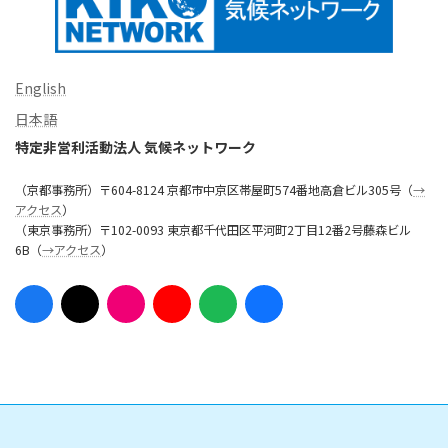
English
日本語
特定非営利活動法人 気候ネットワーク
（京都事務所）〒604-8124 京都市中京区帯屋町574番地高倉ビル305号（
→
アクセス
）
（東京事務所）〒102-0093 東京都千代田区平河町2丁目12番2号藤森ビル
6B（
→アクセス
）
ア
ア
ア
ア
ア
ア
イ
イ
イ
イ
イ
イ
コ
コ
コ
コ
コ
コ
ン
ン
ン
ン
ン
ン
リ
リ
リ
リ
リ
リ
ン
ン
ン
ン
ン
ン
ク
ク
ク
ク
ク
ク