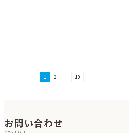
イベント
ベレンからの最新報告
2025-12-05
イベントタイトル CAN-Japan主催 COP30報
告会－ベレンからの最新報告 日時 2025年12月
18日（木）14:00〜16:00 会場 オンライン
（Zoom） 対象 どなたでも 参加費 無料 定員
300名 開 […]
続きを読む
投
固
固
固
1
2
…
13
»
定
定
定
稿
ペ
ペ
ペ
の
ー
ー
ー
ジ
ジ
ジ
ペ
ー
お問い合わせ
ジ
CONTACT