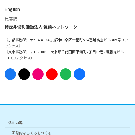
English
日本語
特定非営利活動法人 気候ネットワーク
（京都事務所）〒604-8124 京都市中京区帯屋町574番地高倉ビル305号（
→
アクセス
）
（東京事務所）〒102-0093 東京都千代田区平河町2丁目12番2号藤森ビル
6B（
→アクセス
）
ア
ア
ア
ア
ア
ア
イ
イ
イ
イ
イ
イ
コ
コ
コ
コ
コ
コ
ン
ン
ン
ン
ン
ン
リ
リ
リ
リ
リ
リ
ン
ン
ン
ン
ン
ン
ク
ク
ク
ク
ク
ク
活動内容
国際的なしくみをつくる