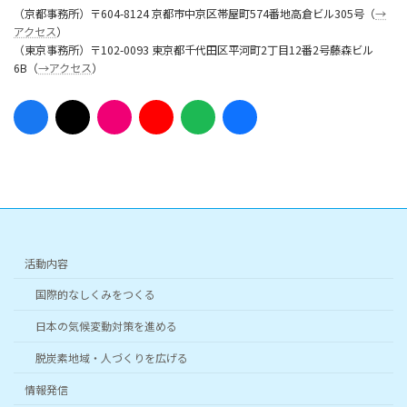
（京都事務所）〒604-8124 京都市中京区帯屋町574番地高倉ビル305号（
→
アクセス
）
（東京事務所）〒102-0093 東京都千代田区平河町2丁目12番2号藤森ビル
6B（
→アクセス
）
ア
ア
ア
ア
ア
ア
イ
イ
イ
イ
イ
イ
コ
コ
コ
コ
コ
コ
ン
ン
ン
ン
ン
ン
リ
リ
リ
リ
リ
リ
ン
ン
ン
ン
ン
ン
ク
ク
ク
ク
ク
ク
活動内容
国際的なしくみをつくる
日本の気候変動対策を進める
脱炭素地域・人づくりを広げる
情報発信