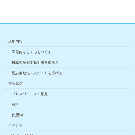
ン
ン
ン
ン
ン
ン
リ
リ
リ
リ
リ
リ
ン
ン
ン
ン
ン
ン
ク
ク
ク
ク
ク
ク
活動内容
国際的なしくみをつくる
日本の気候変動対策を進める
脱炭素地域・人づくりを広げる
情報発信
プレスリリース・意見
資料
出版物
イベント