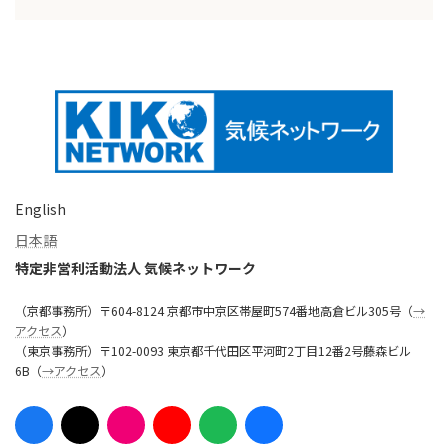
English
日本語
特定非営利活動法人 気候ネットワーク
（京都事務所）〒604-8124 京都市中京区帯屋町574番地高倉ビル305号（
→
アクセス
）
（東京事務所）〒102-0093 東京都千代田区平河町2丁目12番2号藤森ビル
6B（
→アクセス
）
ア
ア
ア
ア
ア
ア
イ
イ
イ
イ
イ
イ
コ
コ
コ
コ
コ
コ