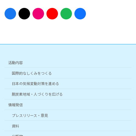
ア
ア
ア
ア
ア
ア
イ
イ
イ
イ
イ
イ
コ
コ
コ
コ
コ
コ
ン
ン
ン
ン
ン
ン
リ
リ
リ
リ
リ
リ
ン
ン
ン
ン
ン
ン
ク
ク
ク
ク
ク
ク
活動内容
国際的なしくみをつくる
日本の気候変動対策を進める
脱炭素地域・人づくりを広げる
情報発信
プレスリリース・意見
資料