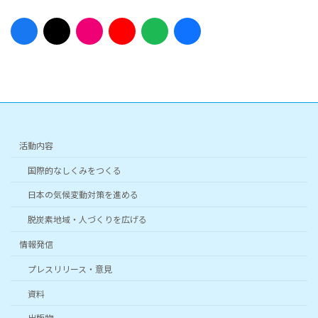
ア
ア
ア
ア
ア
ア
イ
イ
イ
イ
イ
イ
コ
コ
コ
コ
コ
コ
ン
ン
ン
ン
ン
ン
リ
リ
リ
リ
リ
リ
ン
ン
ン
ン
ン
ン
ク
ク
ク
ク
ク
ク
活動内容
国際的なしくみをつくる
日本の気候変動対策を進める
脱炭素地域・人づくりを広げる
情報発信
プレスリリース・意見
資料
出版物