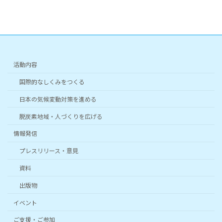
リ
リ
リ
リ
リ
リ
ン
ン
ン
ン
ン
ン
ク
ク
ク
ク
ク
ク
活動内容
国際的なしくみをつくる
日本の気候変動対策を進める
脱炭素地域・人づくりを広げる
情報発信
プレスリリース・意見
資料
出版物
イベント
ご支援・ご参加