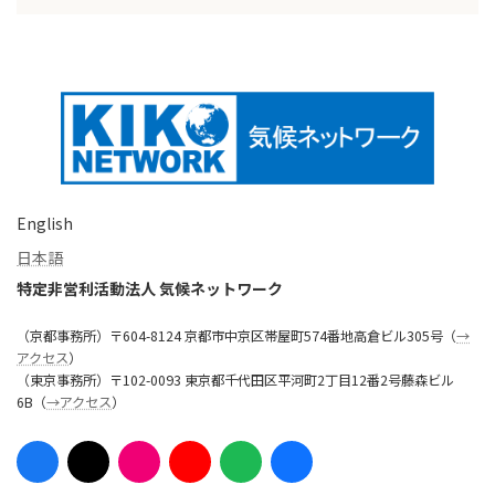
English
日本語
特定非営利活動法人 気候ネットワーク
（京都事務所）〒604-8124 京都市中京区帯屋町574番地高倉ビル305号（
→
アクセス
）
（東京事務所）〒102-0093 東京都千代田区平河町2丁目12番2号藤森ビル
6B（
→アクセス
）
ア
ア
ア
ア
ア
ア
イ
イ
イ
イ
イ
イ
コ
コ
コ
コ
コ
コ
ン
ン
ン
ン
ン
ン