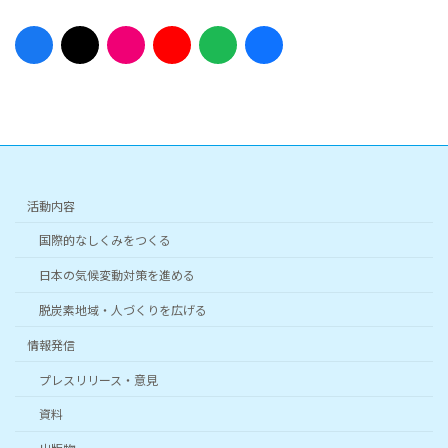
ア
ア
ア
ア
ア
ア
イ
イ
イ
イ
イ
イ
コ
コ
コ
コ
コ
コ
ン
ン
ン
ン
ン
ン
リ
リ
リ
リ
リ
リ
ン
ン
ン
ン
ン
ン
ク
ク
ク
ク
ク
ク
活動内容
国際的なしくみをつくる
日本の気候変動対策を進める
脱炭素地域・人づくりを広げる
情報発信
プレスリリース・意見
資料