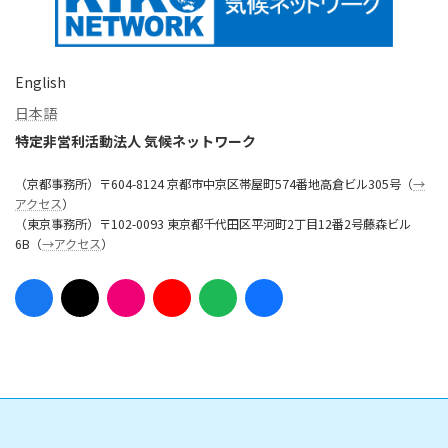
English
日本語
特定非営利活動法人 気候ネットワーク
（京都事務所）〒604-8124 京都市中京区帯屋町574番地高倉ビル305号（
→
アクセス
）
（東京事務所）〒102-0093 東京都千代田区平河町2丁目12番2号藤森ビル
6B（
→アクセス
）
ア
ア
ア
ア
ア
ア
イ
イ
イ
イ
イ
イ
コ
コ
コ
コ
コ
コ
ン
ン
ン
ン
ン
ン
リ
リ
リ
リ
リ
リ
ン
ン
ン
ン
ン
ン
ク
ク
ク
ク
ク
ク