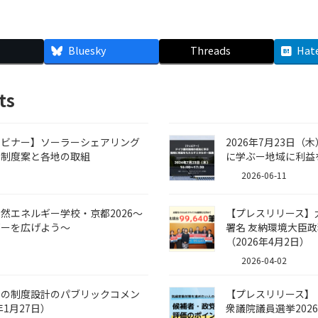
Bluesky
Threads
Hat
ts
ウェビナー】ソーラーシェアリング
2026年7月23日
な制度案と各地の取組
に学ぶー地域に利益
2026-06-11
自然エネルギー学校・京都2026～
【プレスリリース】
ギーを広げよう～
署名 友納環境大臣政
（2026年4月2日）
2026-04-02
革の制度設計のパブリックコメン
【プレスリリース
1月27日）
衆議院議員選挙20