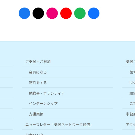
ア
ア
ア
ア
ア
ア
イ
イ
イ
イ
イ
イ
コ
コ
コ
コ
コ
コ
ン
ン
ン
ン
ン
ン
リ
リ
リ
リ
リ
リ
ン
ン
ン
ン
ン
ン
ク
ク
ク
ク
ク
ク
ご支援・ご参加
気候
会員になる
気
寄附をする
団
勉強会・ボランティア
組
インターンシップ
こ
支援実績
事務
ニュースレター「気候ネットワーク通信」
アク
参考リンク