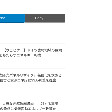
ena
Copy
（木）【ウェビナー】ドイツ農村地域の成功
をもたらすエネルギー転換
太陽光パネルリサイクル義務化を求める
務官と資源エネ庁に99,640筆を提出
】「大義なき解散総選挙」に対する声明
26の争点に気候変動エネルギー政策を