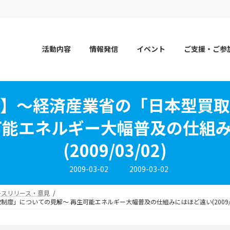
活動内容
情報発信
イベント
ご支援・ご参
ス】～経済産業省の「日本型買取
可能エネルギー大幅普及の仕組
(2009/03/02)
最
2009-03-02
2009-03-02
終
更
新
レスリリース・意見
日
」についての見解～ 再生可能エネルギー大幅普及の仕組みにはほど遠い(2009/03
時
: