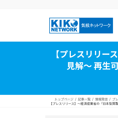
コ
ナ
ン
ビ
テ
ゲ
ン
ー
ツ
シ
へ
ョ
ス
ン
キ
に
【プレスリリー
ッ
移
プ
動
見解～ 再生
トップページ
記事一覧
情報発信
プ
【プレスリリース】～経済産業省の「日本型買取制度