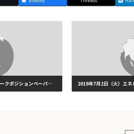
Bluesky
Threads
Hat
【プレスリリース】気候ネットワークポジションペーパー発表 ～CO2回収・利用・貯留（CCUS）への期待は危うい～
2019-06-13