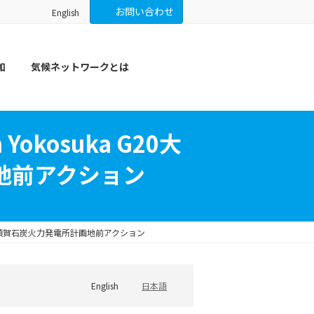
お問い合わせ
English
加
気候ネットワークとは
 Yokosuka G20大
地前アクション
ミット直前 横須賀石炭火力発電所計画地前アクション
English
日本語