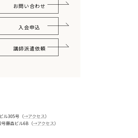
お問い合わせ
入会申込
講師派遣依頼
ビル305号（
→アクセス
）
番2号藤森ビル6B（
→アクセス
）