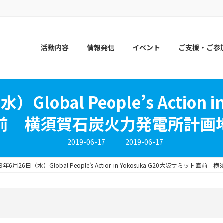
活動内容
情報発信
イベント
ご支援・ご参
Global People’s Action in
前 横須賀石炭火力発電所計画
最
2019-06-17
2019-06-17
終
更
新
19年6月26日（水）Global People’s Action in Yokosuka G20大阪サ
日
時
: