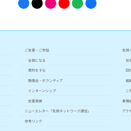
イ
イ
イ
イ
イ
イ
コ
コ
コ
コ
コ
コ
ン
ン
ン
ン
ン
ン
リ
リ
リ
リ
リ
リ
ン
ン
ン
ン
ン
ン
ク
ク
ク
ク
ク
ク
ご支援・ご参加
気候
会員になる
気
寄附をする
団
勉強会・ボランティア
組
インターンシップ
こ
支援実績
事務
ニュースレター「気候ネットワーク通信」
アク
参考リンク