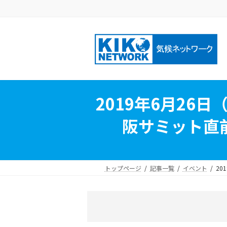
コ
ナ
ン
ビ
テ
ゲ
ン
ー
ツ
シ
へ
ョ
ス
ン
キ
に
2019年6月26日（水）
ッ
移
プ
動
阪サミット直
トップページ
記事一覧
イベント
20