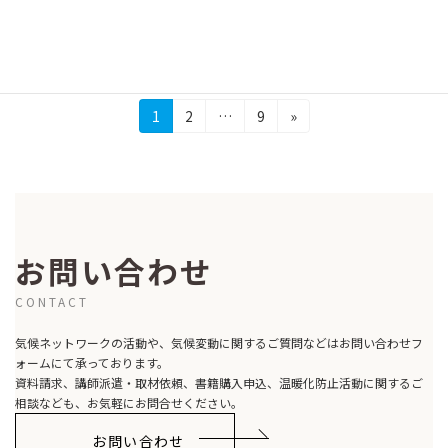
なたでも歓迎 参加費 無料 […]
続きを読む
投
固
固
固
1
2
…
9
»
定
定
定
稿
ペ
ペ
ペ
の
ー
ー
ー
ジ
ジ
ジ
ペ
ー
お問い合わせ
ジ
CONTACT
送
気候ネットワークの活動や、気候変動に関するご質問などはお問い合わせフ
り
ォームにて承っております。
資料請求、講師派遣・取材依頼、書籍購入申込、温暖化防止活動に関するご
相談なども、お気軽にお問合せください。
お問い合わせ