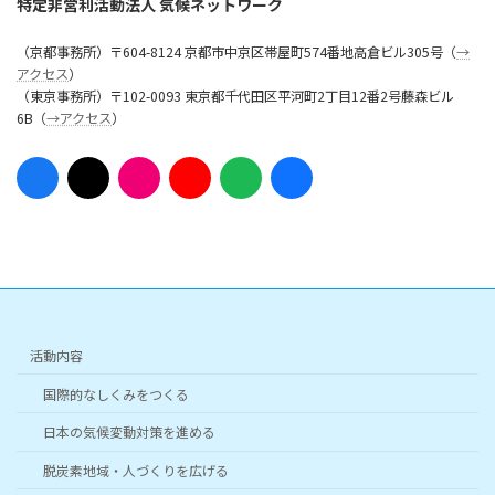
特定非営利活動法人 気候ネットワーク
（京都事務所）〒604-8124 京都市中京区帯屋町574番地高倉ビル305号（
→
アクセス
）
（東京事務所）〒102-0093 東京都千代田区平河町2丁目12番2号藤森ビル
6B（
→アクセス
）
ア
ア
ア
ア
ア
ア
イ
イ
イ
イ
イ
イ
コ
コ
コ
コ
コ
コ
ン
ン
ン
ン
ン
ン
リ
リ
リ
リ
リ
リ
ン
ン
ン
ン
ン
ン
ク
ク
ク
ク
ク
ク
活動内容
国際的なしくみをつくる
日本の気候変動対策を進める
脱炭素地域・人づくりを広げる