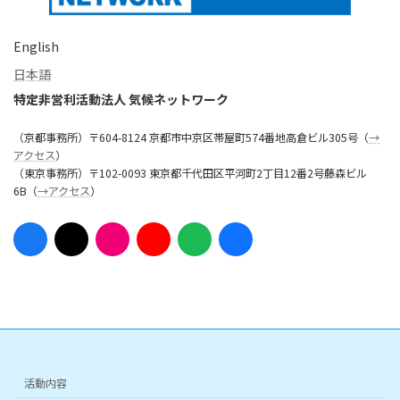
English
日本語
特定非営利活動法人 気候ネットワーク
（京都事務所）〒604-8124 京都市中京区帯屋町574番地高倉ビル305号（
→
アクセス
）
（東京事務所）〒102-0093 東京都千代田区平河町2丁目12番2号藤森ビル
6B（
→アクセス
）
ア
ア
ア
ア
ア
ア
イ
イ
イ
イ
イ
イ
コ
コ
コ
コ
コ
コ
ン
ン
ン
ン
ン
ン
リ
リ
リ
リ
リ
リ
ン
ン
ン
ン
ン
ン
ク
ク
ク
ク
ク
ク
活動内容