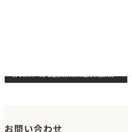
【声明】IPCC第五次評価報告書統合報告書発表にあたって 気候変動の危機回避に向け残された時間はごく僅か 日本も脱化石燃料で再エネ100％に向けた舵切りを（2014/11/4）
2014-11-04
次の記事
【プレスリリース】25基(計1,300万kW超)もの石炭火力発電所建設計画が進行中。 気候変動対策からは大幅な逸脱 ～建設ラッシュの食い止めは喫緊の課題～（2014年10月23日）
2014-10-23
お問い合わせ