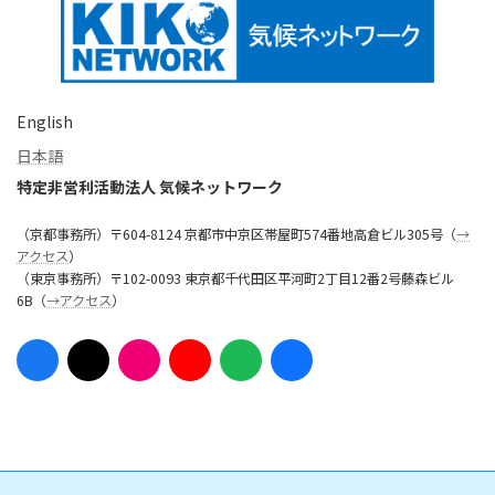
English
日本語
特定非営利活動法人 気候ネットワーク
（京都事務所）〒604-8124 京都市中京区帯屋町574番地高倉ビル305号（
→
アクセス
）
（東京事務所）〒102-0093 東京都千代田区平河町2丁目12番2号藤森ビル
6B（
→アクセス
）
ア
ア
ア
ア
ア
ア
イ
イ
イ
イ
イ
イ
コ
コ
コ
コ
コ
コ
ン
ン
ン
ン
ン
ン
リ
リ
リ
リ
リ
リ
ン
ン
ン
ン
ン
ン
ク
ク
ク
ク
ク
ク