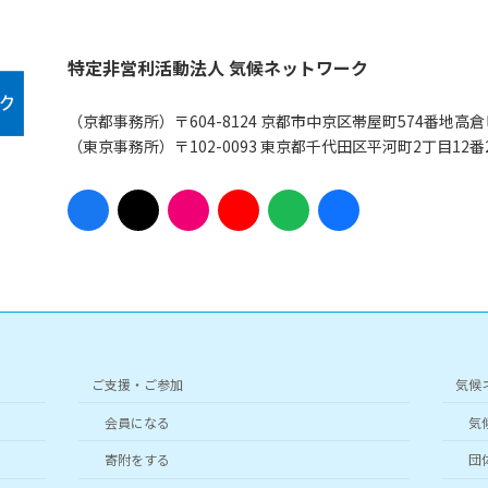
特定非営利活動法人 気候ネットワーク
（京都事務所）〒604-8124 京都市中京区帯屋町574番地高倉
（東京事務所）〒102-0093 東京都千代田区平河町2丁目12
ア
ア
ア
ア
ア
ア
イ
イ
イ
イ
イ
イ
コ
コ
コ
コ
コ
コ
ン
ン
ン
ン
ン
ン
リ
リ
リ
リ
リ
リ
ン
ン
ン
ン
ン
ン
ク
ク
ク
ク
ク
ク
ご支援・ご参加
気候
会員になる
気
寄附をする
団