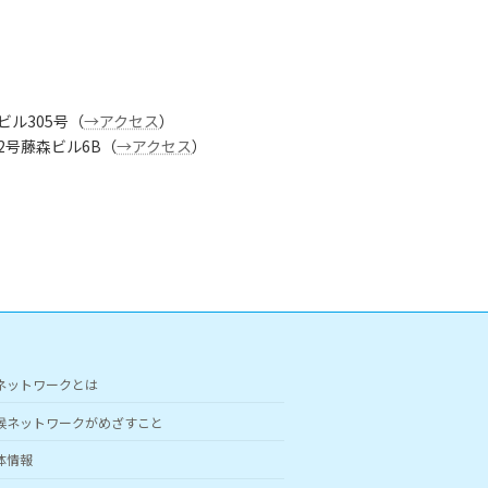
ビル305号（
→アクセス
）
番2号藤森ビル6B（
→アクセス
）
ネットワークとは
候ネットワークがめざすこと
体情報