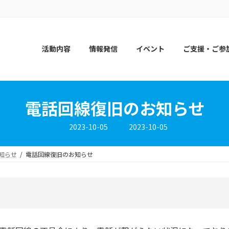
活動内容
情報発信
イベント
ご支援・ご参
電話回線復旧のお知らせ
最
2023-10-05
2023-10-05
終
更
新
知らせ
電話回線復旧のお知らせ
日
時
: