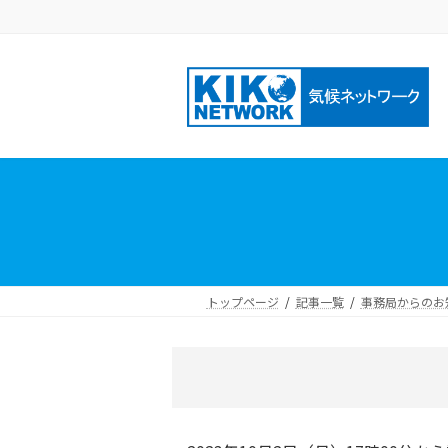
コ
ナ
ン
ビ
テ
ゲ
ン
ー
ツ
シ
へ
ョ
ス
ン
キ
に
ッ
移
プ
動
トップページ
記事一覧
事務局からのお