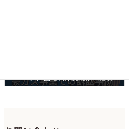
要請書提出：国際協力銀行(JBIC)はベトナム・ブロックBガス田開発事業への 支援を見送るべき（2023年10月2日）
2023-10-03
次の記事
2023年12月15日（金）世界の気候訴訟最前線３韓国での若者の気候訴訟＆日本も関わる豪ガス事業での訴訟事例
2023-11-21