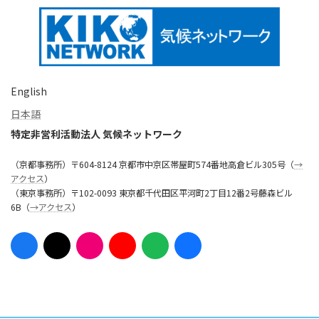
English
日本語
特定非営利活動法人 気候ネットワーク
（京都事務所）〒604-8124 京都市中京区帯屋町574番地高倉ビル305号（
→
アクセス
）
（東京事務所）〒102-0093 東京都千代田区平河町2丁目12番2号藤森ビル
6B（
→アクセス
）
ア
ア
ア
ア
ア
ア
イ
イ
イ
イ
イ
イ
コ
コ
コ
コ
コ
コ
ン
ン
ン
ン
ン
ン
リ
リ
リ
リ
リ
リ
ン
ン
ン
ン
ン
ン
ク
ク
ク
ク
ク
ク