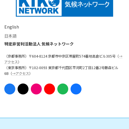
English
日本語
特定非営利活動法人 気候ネットワーク
（京都事務所）〒604-8124 京都市中京区帯屋町574番地高倉ビル305号（
→
アクセス
）
（東京事務所）〒102-0093 東京都千代田区平河町2丁目12番2号藤森ビル
6B（
→アクセス
）
ア
ア
ア
ア
ア
ア
イ
イ
イ
イ
イ
イ
コ
コ
コ
コ
コ
コ
ン
ン
ン
ン
ン
ン
リ
リ
リ
リ
リ
リ
ン
ン
ン
ン
ン
ン
ク
ク
ク
ク
ク
ク