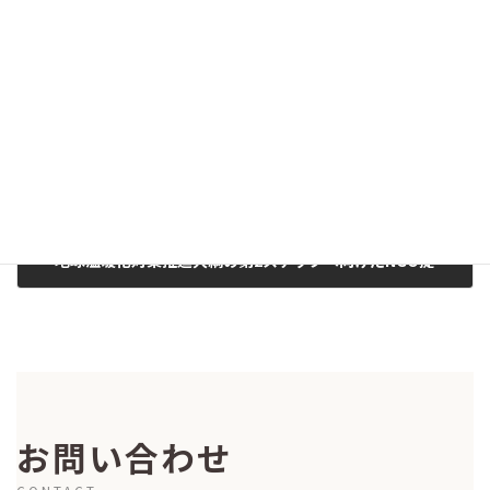
【意見】「中央環境審議会地球環境部会 中間取りまとめ」への意見(2004/09/09)
2004-09-09
次の記事
『地球温暖化対策推進大綱の第2ステップへ向けたNGO提案』（2004年）
2004-08-02
お問い合わせ