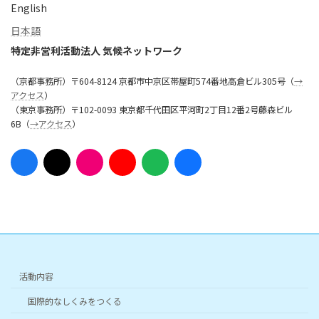
English
日本語
特定非営利活動法人 気候ネットワーク
（京都事務所）〒604-8124 京都市中京区帯屋町574番地高倉ビル305号（
→
アクセス
）
（東京事務所）〒102-0093 東京都千代田区平河町2丁目12番2号藤森ビル
6B（
→アクセス
）
ア
ア
ア
ア
ア
ア
イ
イ
イ
イ
イ
イ
コ
コ
コ
コ
コ
コ
ン
ン
ン
ン
ン
ン
リ
リ
リ
リ
リ
リ
ン
ン
ン
ン
ン
ン
ク
ク
ク
ク
ク
ク
活動内容
国際的なしくみをつくる