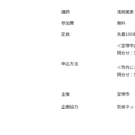
講師
浅岡美恵
参加費
無料
定員
先着10
＜宝塚市
問合せ：宝
申込方法
＜市外に
問合せ：気
主催
宝塚市
企画協力
気候ネッ