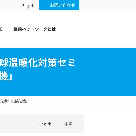
お問い合わせ
English
加
気候ネットワークとは
地球温暖化対策セミ
機」
ナ危機と気候危機」
English
日本語