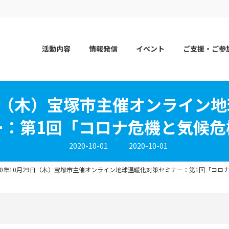
活動内容
情報発信
イベント
ご支援・ご参
29日（木）宝塚市主催オンライン
ー：第1回「コロナ危機と気候危
最
2020-10-01
2020-10-01
終
更
新
020年10月29日（木）宝塚市主催オンライン地球温暖化対策セミナー：第1回「コロ
日
時
: