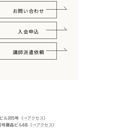
お問い合わせ
入会申込
講師派遣依頼
ビル305号（
→アクセス
）
番2号藤森ビル6B（
→アクセス
）