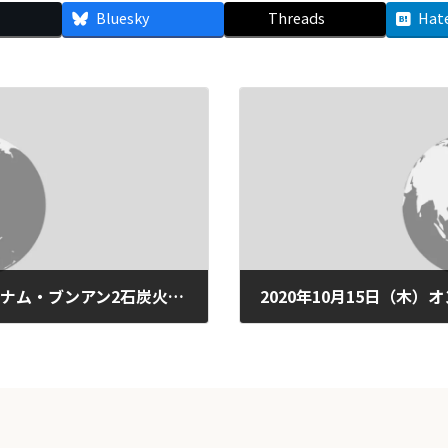
Bluesky
Threads
Hat
【共同声明】韓国電力公社のベトナム・ブンアン2石炭火力発電事業への参入決定に抗議 日本の官民も事業から撤退を（2020年10月5日）
2020-10-01