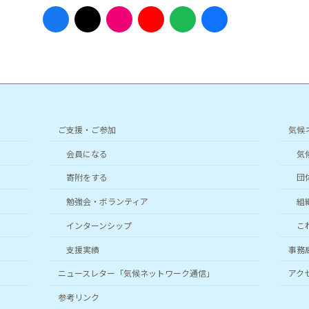
ア
ア
ア
ア
ア
ア
イ
イ
イ
イ
イ
イ
コ
コ
コ
コ
コ
コ
ン
ン
ン
ン
ン
ン
リ
リ
リ
リ
リ
リ
ン
ン
ン
ン
ン
ン
ク
ク
ク
ク
ク
ク
ご支援・ご参加
気候
会員になる
気
寄附をする
団
勉強会・ボランティア
組
インターンシップ
こ
支援実績
事務
ニュースレター「気候ネットワーク通信」
アク
参考リンク