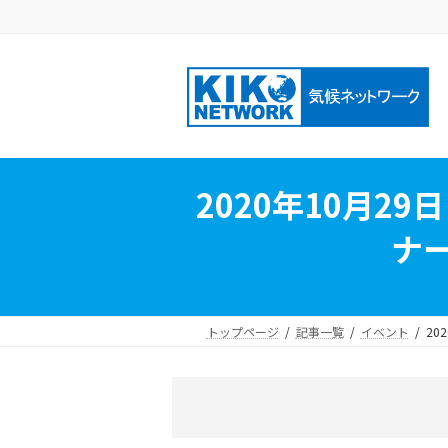
コ
ナ
ン
ビ
テ
ゲ
ン
ー
ツ
シ
へ
ョ
ス
ン
キ
に
2020年10月
ッ
移
プ
動
ナ
トップページ
記事一覧
イベント
2