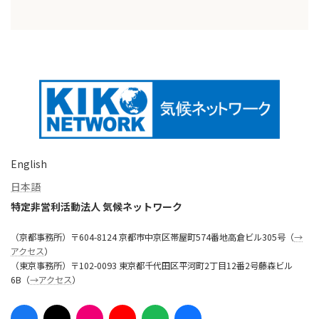
English
日本語
特定非営利活動法人 気候ネットワーク
（京都事務所）〒604-8124 京都市中京区帯屋町574番地高倉ビル305号（
→
アクセス
）
（東京事務所）〒102-0093 東京都千代田区平河町2丁目12番2号藤森ビル
6B（
→アクセス
）
ア
ア
ア
ア
ア
ア
イ
イ
イ
イ
イ
イ