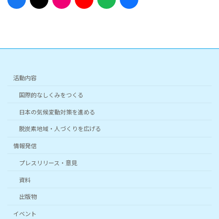
コ
コ
コ
コ
コ
コ
ン
ン
ン
ン
ン
ン
リ
リ
リ
リ
リ
リ
ン
ン
ン
ン
ン
ン
ク
ク
ク
ク
ク
ク
活動内容
国際的なしくみをつくる
日本の気候変動対策を進める
脱炭素地域・人づくりを広げる
情報発信
プレスリリース・意見
資料
出版物
イベント