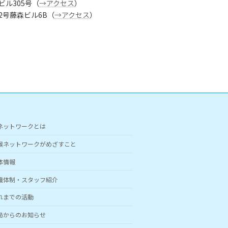
ビル305号（
→アクセス
）
番2号藤森ビル6B（
→アクセス
）
ネットワークとは
候ネットワークがめざすこと
体情報
織体制・スタッフ紹介
れまでの活動
局からのお知らせ