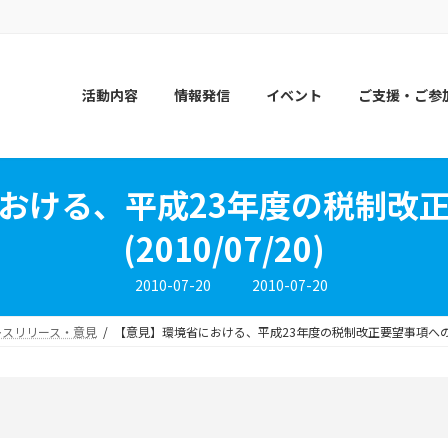
活動内容
情報発信
イベント
ご支援・ご参
おける、平成23年度の税制改
(2010/07/20)
最
2010-07-20
2010-07-20
終
更
新
レスリリース・意見
【意見】環境省における、平成23年度の税制改正要望事項への意見(
日
時
: