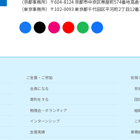
（京都事務所）〒604-8124 京都市中京区帯屋町574番地高倉
（東京事務所）〒102-0093 東京都千代田区平河町2丁目12
ア
ア
ア
ア
ア
ア
イ
イ
イ
イ
イ
イ
コ
コ
コ
コ
コ
コ
ン
ン
ン
ン
ン
ン
リ
リ
リ
リ
リ
リ
ン
ン
ン
ン
ン
ン
ク
ク
ク
ク
ク
ク
ご支援・ご参加
気候
会員になる
気
寄附をする
団
勉強会・ボランティア
組
インターンシップ
こ
支援実績
事務