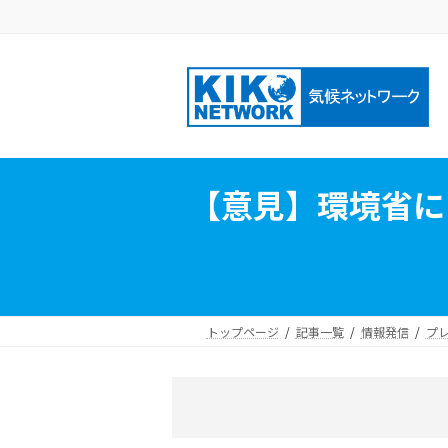
コ
ナ
ン
ビ
テ
ゲ
ン
ー
ツ
シ
へ
ョ
ス
ン
キ
に
【意見】環境省に
ッ
移
プ
動
トップページ
記事一覧
情報発信
プ