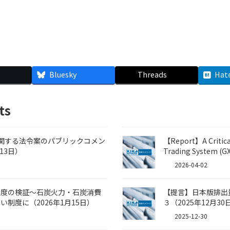
Bluesky
Threads
Hat
ts
に関する法令案のパブリックコメン
【Report】A Critica
13日）
Trading System (G
2026-04-02
制度の検証～石炭火力・石炭消費
【提言】日本版排出
制度に（2026年1月15日）
３（2025年12月30
2025-12-30