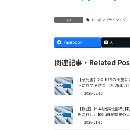
カーボンプライシング
タグ
Facebook
X
関連記事・Related Pos
【意見書】GX-ETSの実施
トに対する意見（2026年2月
2026-02-13
【検証】日本版排出量取引
を温存し、排出削減効果の低い
2026-01-15