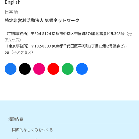
English
日本語
特定非営利活動法人 気候ネットワーク
（京都事務所）〒604-8124 京都市中京区帯屋町574番地高倉ビル305号（
→
アクセス
）
（東京事務所）〒102-0093 東京都千代田区平河町2丁目12番2号藤森ビル
6B（
→アクセス
）
ア
ア
ア
ア
ア
ア
イ
イ
イ
イ
イ
イ
コ
コ
コ
コ
コ
コ
ン
ン
ン
ン
ン
ン
リ
リ
リ
リ
リ
リ
ン
ン
ン
ン
ン
ン
ク
ク
ク
ク
ク
ク
活動内容
国際的なしくみをつくる