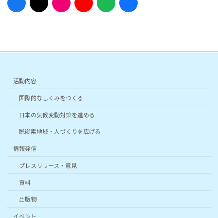
イ
イ
イ
イ
イ
イ
コ
コ
コ
コ
コ
コ
ン
ン
ン
ン
ン
ン
リ
リ
リ
リ
リ
リ
ン
ン
ン
ン
ン
ン
ク
ク
ク
ク
ク
ク
活動内容
国際的なしくみをつくる
日本の気候変動対策を進める
脱炭素地域・人づくりを広げる
情報発信
プレスリリース・意見
資料
出版物
イベント