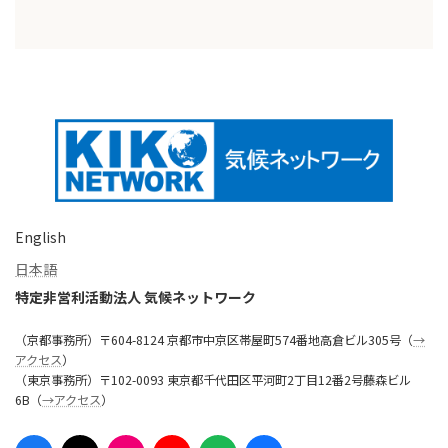
English
日本語
特定非営利活動法人 気候ネットワーク
（京都事務所）〒604-8124 京都市中京区帯屋町574番地高倉ビル305号（
→
アクセス
）
（東京事務所）〒102-0093 東京都千代田区平河町2丁目12番2号藤森ビル
6B（
→アクセス
）
ア
ア
ア
ア
ア
ア