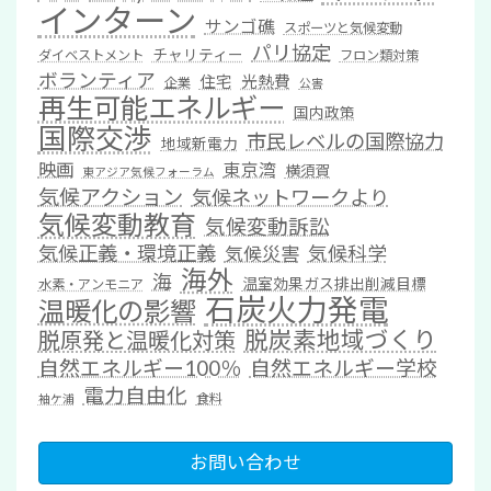
インターン
サンゴ礁
スポーツと気候変動
パリ協定
チャリティー
ダイベストメント
フロン類対策
ボランティア
住宅
光熱費
企業
公害
再生可能エネルギー
国内政策
国際交渉
市民レベルの国際協力
地域新電力
映画
東京湾
横須賀
東アジア気候フォーラム
気候アクション
気候ネットワークより
気候変動教育
気候変動訴訟
気候正義・環境正義
気候科学
気候災害
海外
海
温室効果ガス排出削減目標
水素・アンモニア
石炭火力発電
温暖化の影響
脱炭素地域づくり
脱原発と温暖化対策
自然エネルギー100％
自然エネルギー学校
電力自由化
食料
袖ケ浦
お問い合わせ