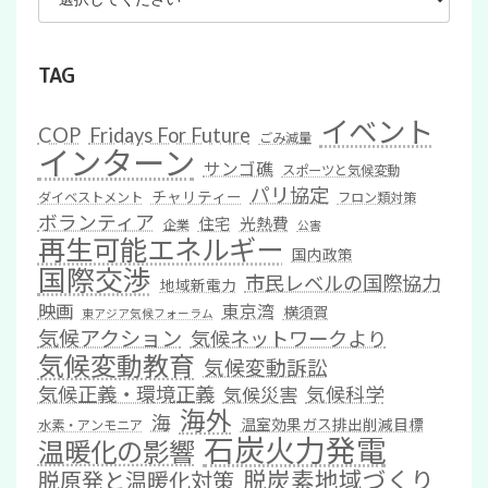
TAG
イベント
COP
Fridays For Future
ごみ減量
インターン
サンゴ礁
スポーツと気候変動
パリ協定
チャリティー
ダイベストメント
フロン類対策
ボランティア
住宅
光熱費
企業
公害
再生可能エネルギー
国内政策
国際交渉
市民レベルの国際協力
地域新電力
映画
東京湾
横須賀
東アジア気候フォーラム
気候アクション
気候ネットワークより
気候変動教育
気候変動訴訟
気候正義・環境正義
気候科学
気候災害
海外
海
温室効果ガス排出削減目標
水素・アンモニア
石炭火力発電
温暖化の影響
脱炭素地域づくり
脱原発と温暖化対策