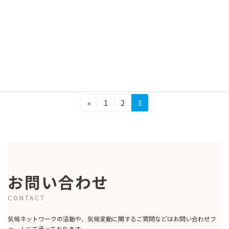
2006年8月23日 COP8声明「南北の溝を埋めて
再出発を「京都会議」の先をみるべき時がき
た」 気候ネットワーク 代表 浅岡 美恵 ニュ
ーデリーで開かれたCOP8は11月1日、貧困と温
暖化の現実の脅威にあ […]
続きを読む
投
固
固
固
«
1
2
3
定
定
定
稿
ペ
ペ
ペ
の
ー
ー
ー
ジ
ジ
ジ
ペ
ー
お問い合わせ
ジ
CONTACT
送
気候ネットワークの活動や、気候変動に関するご質問などはお問い合わせフ
り
ォームにて承っております。