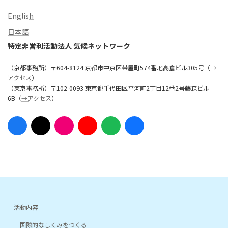
English
日本語
特定非営利活動法人 気候ネットワーク
（京都事務所）〒604-8124 京都市中京区帯屋町574番地高倉ビル305号（
→
アクセス
）
（東京事務所）〒102-0093 東京都千代田区平河町2丁目12番2号藤森ビル
6B（
→アクセス
）
ア
ア
ア
ア
ア
ア
イ
イ
イ
イ
イ
イ
コ
コ
コ
コ
コ
コ
ン
ン
ン
ン
ン
ン
リ
リ
リ
リ
リ
リ
ン
ン
ン
ン
ン
ン
ク
ク
ク
ク
ク
ク
活動内容
国際的なしくみをつくる