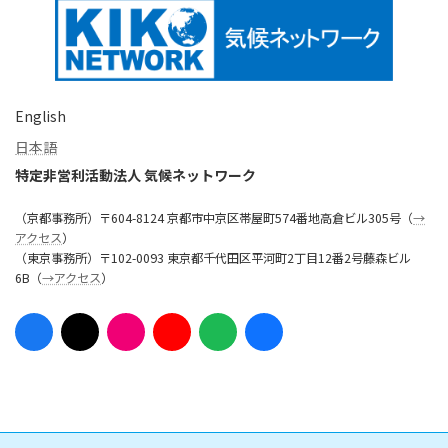
English
日本語
特定非営利活動法人 気候ネットワーク
（京都事務所）〒604-8124 京都市中京区帯屋町574番地高倉ビル305号（
→
アクセス
）
（東京事務所）〒102-0093 東京都千代田区平河町2丁目12番2号藤森ビル
6B（
→アクセス
）
ア
ア
ア
ア
ア
ア
イ
イ
イ
イ
イ
イ
コ
コ
コ
コ
コ
コ
ン
ン
ン
ン
ン
ン
リ
リ
リ
リ
リ
リ
ン
ン
ン
ン
ン
ン
ク
ク
ク
ク
ク
ク