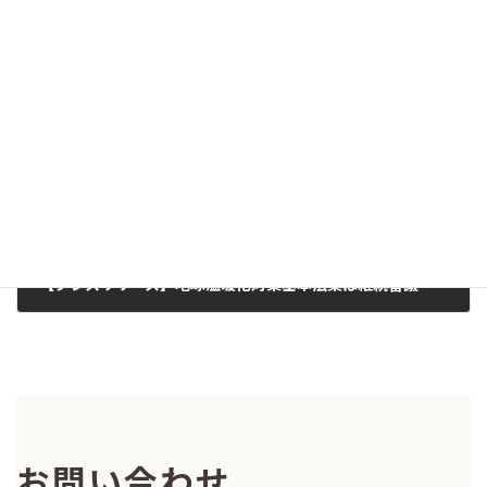
【プレスリリース】「脱原発の複数シナリオ」試算を発表 ～脱原発の前倒しと温室効果ガス25%削減は両立可能～ (2011/09/08)
2011-09-08
次の記事
【プレスリリース】地球温暖化対策基本法案は継続審議とし、次の臨時国会で早期成立を！(2011/08/30)
2011-08-30
お問い合わせ