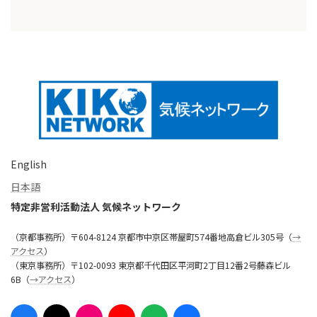
English
日本語
特定非営利活動法人 気候ネットワーク
（京都事務所）〒604-8124 京都市中京区帯屋町574番地高倉ビル305号（
→
アクセス
）
（東京事務所）〒102-0093 東京都千代田区平河町2丁目12番2号藤森ビル
6B（
→アクセス
）
ア
ア
ア
ア
ア
ア