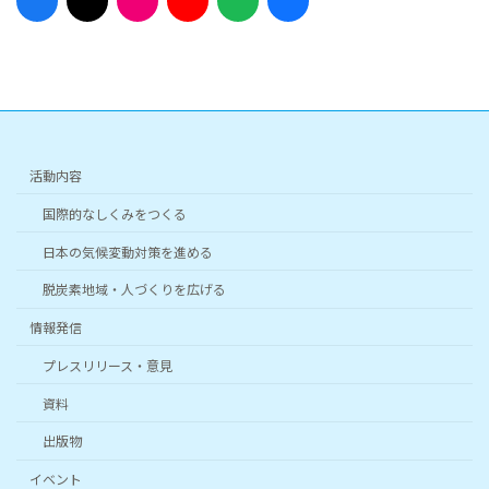
イ
イ
イ
イ
イ
イ
コ
コ
コ
コ
コ
コ
ン
ン
ン
ン
ン
ン
リ
リ
リ
リ
リ
リ
ン
ン
ン
ン
ン
ン
ク
ク
ク
ク
ク
ク
活動内容
国際的なしくみをつくる
日本の気候変動対策を進める
脱炭素地域・人づくりを広げる
情報発信
プレスリリース・意見
資料
出版物
イベント