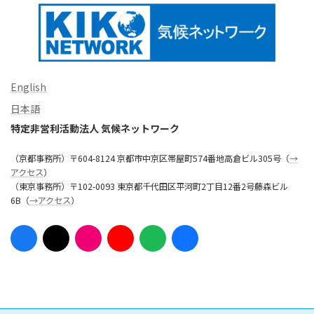
English
日本語
特定非営利活動法人 気候ネットワーク
（京都事務所）〒604-8124 京都市中京区帯屋町574番地高倉ビル305号（
→
アクセス
）
（東京事務所）〒102-0093 東京都千代田区平河町2丁目12番2号藤森ビル
6B（
→アクセス
）
ア
ア
ア
ア
ア
ア
イ
イ
イ
イ
イ
イ
コ
コ
コ
コ
コ
コ
ン
ン
ン
ン
ン
ン
リ
リ
リ
リ
リ
リ
ン
ン
ン
ン
ン
ン
ク
ク
ク
ク
ク
ク