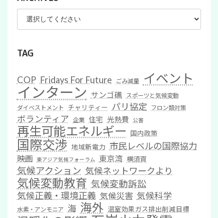
TAG
イベント
COP
Fridays For Future
ごみ減量
インターン
サンゴ礁
スポーツと気候変動
パリ協定
チャリティー
ダイベストメント
フロン類対策
ボランティア
住宅
光熱費
企業
公害
再生可能エネルギー
国内政策
国際交渉
市民レベルの国際協力
地域新電力
映画
東京湾
横須賀
東アジア気候フォーラム
気候アクション
気候ネットワークより
気候変動教育
気候変動訴訟
気候正義・環境正義
気候科学
気候災害
海外
海
温室効果ガス排出削減目標
水素・アンモニア