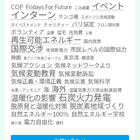
イベント
COP
Fridays For Future
ごみ減量
インターン
サンゴ礁
スポーツと気候変動
パリ協定
チャリティー
ダイベストメント
フロン類対策
ボランティア
住宅
光熱費
企業
公害
再生可能エネルギー
国内政策
国際交渉
市民レベルの国際協力
地域新電力
映画
東京湾
横須賀
東アジア気候フォーラム
気候アクション
気候ネットワークより
気候変動教育
気候変動訴訟
気候正義・環境正義
気候科学
気候災害
海外
海
温室効果ガス排出削減目標
水素・アンモニア
石炭火力発電
温暖化の影響
脱炭素地域づくり
脱原発と温暖化対策
自然エネルギー100％
自然エネルギー学校
電力自由化
食料
袖ケ浦