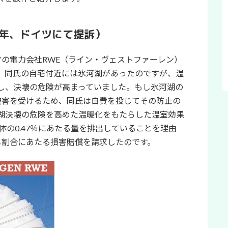
2015年、ドイツにて提訴）
イツの電力会社RWE（ライン・ヴェストファーレン）
。同氏の自宅付近には氷河湖があったのですが、温
し、決壊の危険が高まっていました。もし氷河湖の
地が被害を受けるため、同氏は自費を投じてその防止の
湖決壊の危険を高めた温暖化をもたらした温室効果
体の0.47％にあたる量を排出していることを理由
同じ割合にあたる損害賠償を請求したのです。