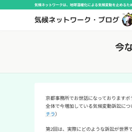
コ
ナ
気候ネットワークは、地球温暖化による気候変動を止めるために
ン
ビ
気候ネットワーク・ブログ
テ
ゲ
ン
ー
ツ
シ
へ
ョ
今
ス
ン
キ
に
ッ
移
プ
動
京都事務所でお世話になっておりますボ
全体で今増加している気候変動訴訟につ
チラ
）
第2回は、実際にどのような訴訟が世界