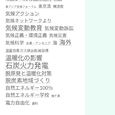
東京湾
横須賀
東アジア気候フォーラム
気候アクション
気候ネットワークより
気候変動教育
気候変動訴訟
気候正義・環境正義
気候災害
海外
気候科学
海
水素・アンモニア
温室効果ガス排出削減目標
温暖化の影響
石炭火力発電
脱原発と温暖化対策
脱炭素地域づくり
自然エネルギー100％
自然エネルギー学校
袖ケ浦
電力自由化
食料