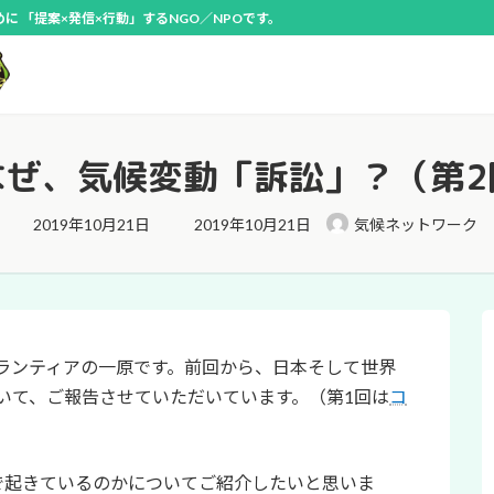
 「提案×発信×行動」するNGO／NPOです。
なぜ、気候変動「訴訟」？（第2
最
2019年10月21日
2019年10月21日
気候ネットワーク
終
更
新
日
時
:
ランティアの一原です。前回から、日本そして世界
いて、ご報告させていただいています。（第1回は
コ
で起きているのかについてご紹介したいと思いま