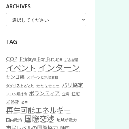
ARCHIVES
TAG
COP
Fridays For Future
ごみ減量
インターン
イベント
サンゴ礁
スポーツと気候変動
パリ協定
チャリティー
ダイベストメント
ボランティア
住宅
フロン類対策
企業
光熱費
公害
再生可能エネルギー
国際交渉
国内政策
地域新電力
市民レベルの国際協力
映画