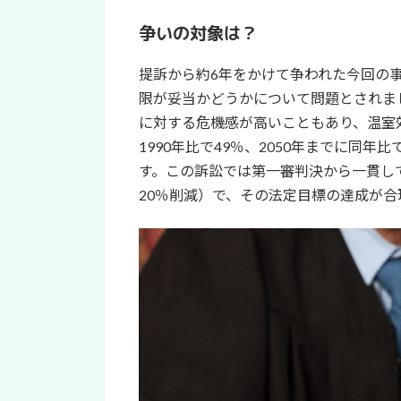
争いの対象は？
提訴から約6年をかけて争われた今回の
限が妥当かどうかについて問題とされま
に対する危機感が高いこともあり、温室効
1990年比で49％、2050年までに同
す。この訴訟では第一審判決から一貫して
20％削減）で、その法定目標の達成が