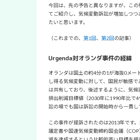
今回は、先の予告と異なりますが、この
てご紹介し、気候変動訴訟が増加しつつ
たいと思います。
（これまでの、
第1回
、
第2回
の記事）
Urgenda対オランダ事件の経緯
オランダは国土の約4分の1が海抜0メ
し得る気候変動に対して、国民が敏感で
は共有しており、後述するように、気候
排出削減目標値（2030年に1990年比で
訟の場でも国は訴訟の開始時から一貫し
この事件が提訴されたのは2013年です
議定書や国連気候変動締約国会議（COP）
減を達成するという比較的高い目標を掲げ