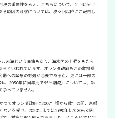
判決の重要性を考え、こちらについて、２回に分け
ある原因の考察については、次々回以降にご報告し
ートル未満という事情もあり、海水面の上昇をもたら
あるといわれています。オランダ政府もこの危機感
変動への緊急の対処が必要である点、更には一部の
49%、2050年に同年比で95％削減）については、訴
て争っていません。
。かつてオランダ政府は2007年頃から数年の間、京都
などを受け、2020年までに1990年比で30％の削
て、対策に取り組んできました。ところが2011年