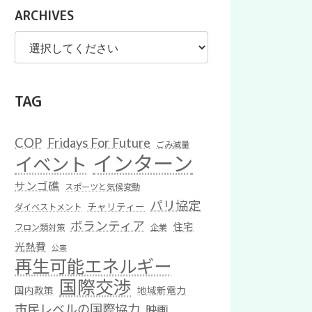
ARCHIVES
TAG
COP
Fridays For Future
ごみ減量
インターン
イベント
サンゴ礁
スポーツと気候変動
パリ協定
チャリティー
ダイベストメント
ボランティア
住宅
フロン類対策
企業
光熱費
公害
再生可能エネルギー
国際交渉
国内政策
地域新電力
市民レベルの国際協力
映画