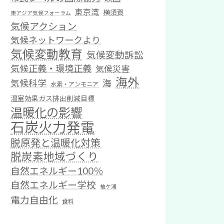
東京湾
横須賀
東アジア気候フォーラム
気候アクション
気候ネットワークより
気候変動教育
気候変動訴訟
気候正義・環境正義
気候災害
海外
気候科学
海
水素・アンモニア
温室効果ガス排出削減目標
温暖化の影響
石炭火力発電
脱原発と温暖化対策
脱炭素地域づくり
自然エネルギー100％
自然エネルギー学校
袖ケ浦
電力自由化
食料