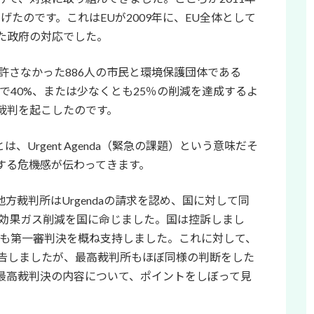
下げたのです。これはEUが2009年に、EU全体として
けた政府の対応でした。
許さなかった886人の市民と環境保護団体である
0年比で40%、または少なくとも25％の削減を達成するよ
裁判を起こしたのです。
は、Urgent Agenda（緊急の課題）という意味だそ
する危機感が伝わってきます。
地方裁判所はUrgendaの請求を認め、国に対して同
室効果ガス削減を国に命じました。国は控訴しまし
所も第一審判決を概ね支持しました。これに対して、
告しましたが、最高裁判所もほぼ同様の判断をした
最高裁判決の内容について、ポイントをしぼって見