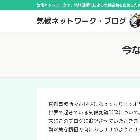
コ
ナ
気候ネットワークは、地球温暖化による気候変動を止めるために
ン
ビ
気候ネットワーク・ブログ
テ
ゲ
ン
ー
ツ
シ
へ
ョ
今
ス
ン
キ
に
ッ
移
プ
動
京都事務所でお世話になっておりますボ
世界で起きている気候変動訴訟について
末にこのブログに追記させていただきまし
動対策を積極方向におしすすめようとす