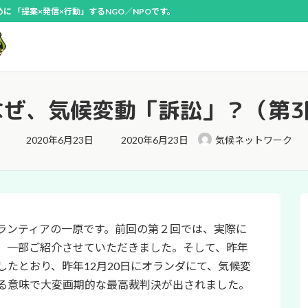
 「提案×発信×行動」するNGO／NPOです。
なぜ、気候変動「訴訟」？（第3
最
2020年6月23日
2020年6月23日
気候ネットワーク
終
更
新
日
時
:
ランティアの一原です。前回の第２回では、実際に
、一部ご紹介させていただきました。そして、昨年
たとおり、昨年12月20日にオランダにて、気候変
る意味で大変画期的な最高裁判決が出されました。