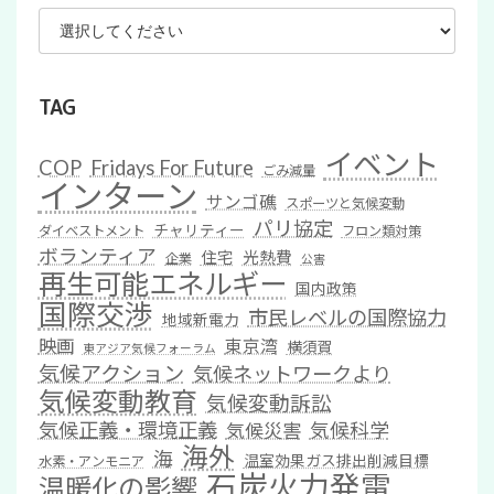
TAG
イベント
COP
Fridays For Future
ごみ減量
インターン
サンゴ礁
スポーツと気候変動
パリ協定
チャリティー
ダイベストメント
フロン類対策
ボランティア
住宅
光熱費
企業
公害
再生可能エネルギー
国内政策
国際交渉
市民レベルの国際協力
地域新電力
映画
東京湾
横須賀
東アジア気候フォーラム
気候アクション
気候ネットワークより
気候変動教育
気候変動訴訟
気候正義・環境正義
気候科学
気候災害
海外
海
温室効果ガス排出削減目標
水素・アンモニア
石炭火力発電
温暖化の影響