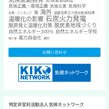
気候正義・環境正義
気候科学
気候災害
海外
海
温室効果ガス排出削減目標
水素・アンモニア
石炭火力発電
温暖化の影響
脱炭素地域づくり
脱原発と温暖化対策
自然エネルギー100％
自然エネルギー学校
電力自由化
食料
袖ケ浦
お問い合わせ
特定非営利活動法人 気候ネットワーク