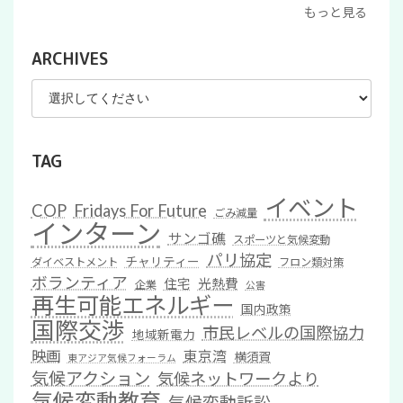
もっと見る
ARCHIVES
TAG
イベント
COP
Fridays For Future
ごみ減量
インターン
サンゴ礁
スポーツと気候変動
パリ協定
チャリティー
ダイベストメント
フロン類対策
ボランティア
住宅
光熱費
企業
公害
再生可能エネルギー
国内政策
国際交渉
市民レベルの国際協力
地域新電力
映画
東京湾
横須賀
東アジア気候フォーラム
気候アクション
気候ネットワークより
気候変動教育
気候変動訴訟