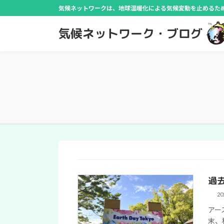
コ
ナ
気候ネットワークは、地球温暖化による気候変動を止めるために
ン
ビ
気候ネットワーク・ブログ
テ
ゲ
ン
ー
ツ
シ
へ
ョ
ス
ン
キ
に
ッ
移
プ
動
過
2
アー
末、