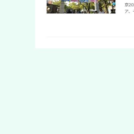
京2
ア、