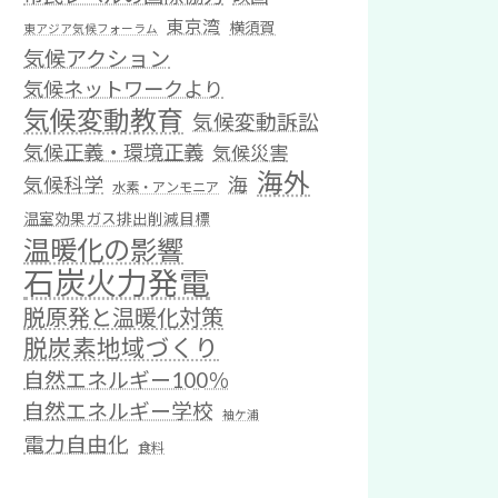
東京湾
横須賀
東アジア気候フォーラム
気候アクション
気候ネットワークより
気候変動教育
気候変動訴訟
気候正義・環境正義
気候災害
海外
気候科学
海
水素・アンモニア
温室効果ガス排出削減目標
温暖化の影響
石炭火力発電
脱原発と温暖化対策
脱炭素地域づくり
自然エネルギー100％
自然エネルギー学校
袖ケ浦
電力自由化
食料