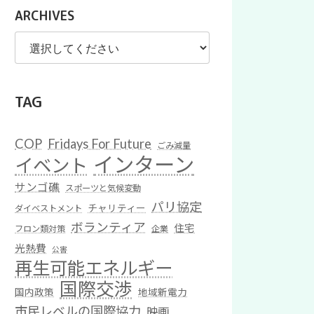
ARCHIVES
TAG
COP
Fridays For Future
ごみ減量
インターン
イベント
サンゴ礁
スポーツと気候変動
パリ協定
チャリティー
ダイベストメント
ボランティア
住宅
フロン類対策
企業
光熱費
公害
再生可能エネルギー
国際交渉
国内政策
地域新電力
市民レベルの国際協力
映画