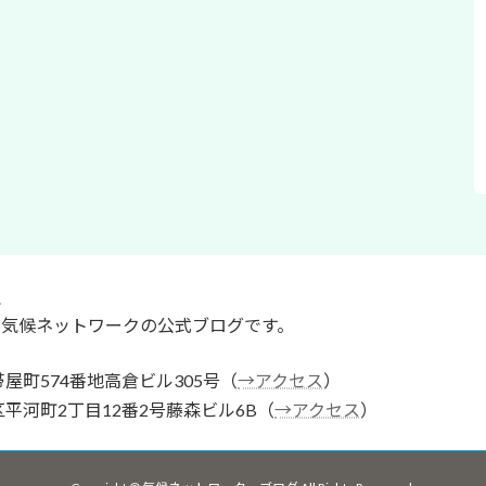
ク
人気候ネットワークの公式ブログです。
帯屋町574番地高倉ビル305号（
→アクセス
）
区平河町2丁目12番2号藤森ビル6B（
→アクセス
）